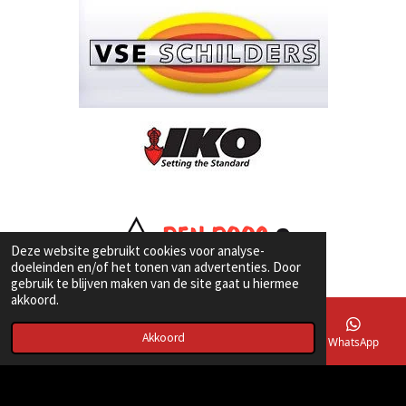
Deze website gebruikt cookies voor analyse-
doeleinden en/of het tonen van advertenties. Door
gebruik te blijven maken van de site gaat u hiermee
akkoord.
Akkoord
E-mailadres
Telefoonnummer
Kaart
WhatsApp
© 2017 - 2023 VvE Beheer Teylingen